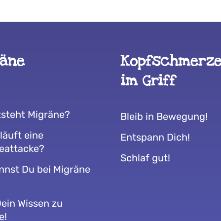
räne
Kopfschmerz
im Griff
tsteht Migräne?
Bleib in Bewegung!
läuft eine
Entspann Dich!
eattacke?
Schlaf gut!
nnst Du bei Migräne
Dein Wissen zu
e!