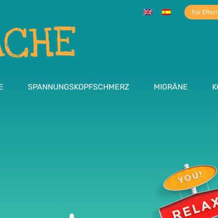
Für Elter
E
SPANNUNGS­­­KOPFSCHMERZ
MIGRÄNE
K